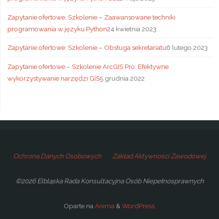
Zapytanie ofertowe: Szkolenie – Zaawansowane techniki
programowania w języku Python
24 kwietnia 2023
Zapytanie ofertowe: Szkolenie – Obsługa sekretariatu
6 lutego 2023
Zapytanie ofertowe – Szkolenie ArcGIS Pro: Efektywne
wykorzystywanie narzędzi GIS
5 grudnia 2022
Ochrona Danych Osobowych
Zakład Aktywności Zawodowej
©2026 Elbląska Rada Konsultacyjna Osób Niepełnosprawnych
Oparte na
Anima
&
WordPress.