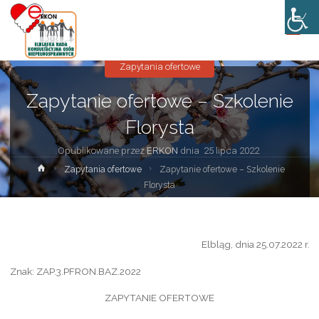
Zapytania ofertowe
Zapytanie ofertowe – Szkolenie
Florysta
Opublikowane przez
ERKON
dnia
25 lipca 2022
Strona
Zapytania ofertowe
Zapytanie ofertowe – Szkolenie
główna
Florysta
Elbląg, dnia 25.07.2022 r.
Znak: ZAP.3.PFRON.BAZ.2022
ZAPYTANIE OFERTOWE