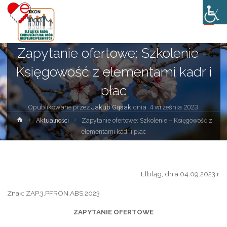
Aktualności
Zapytanie ofertowe: Szkolenie –
Księgowość z elementami kadr i
płac
Opublikowane przez
Jakub Gąsak
dnia
4 września 2023
Strona
Aktualności
Zapytanie ofertowe: Szkolenie – Księgowość z
główna
elementami kadr i płac
Elbląg, dnia 04.09.2023 r.
Znak: ZAP.3.PFRON.ABS.2023
ZAPYTANIE OFERTOWE